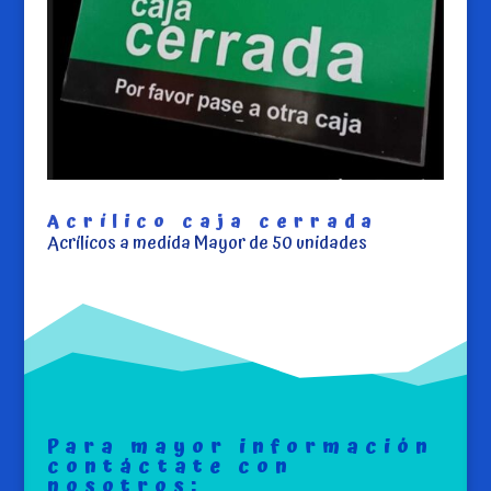
Acrílico caja cerrada
Acrílicos a medida Mayor de 50 unidades
Para mayor información
contáctate con
nosotros: