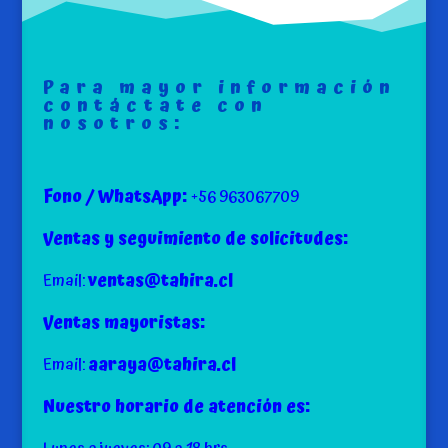
Para mayor información
contáctate con
nosotros:
Fono / WhatsApp:
+56 963067709
Ventas y seguimiento de solicitudes:
Email:
ventas@tahira.cl
Ventas mayoristas:
Email:
aaraya@tahira.cl
Nuestro horario de atención es: