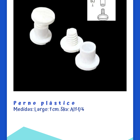
Perno plástico
Medidas: Largo: 1 cm. Sku: Al1-1/4