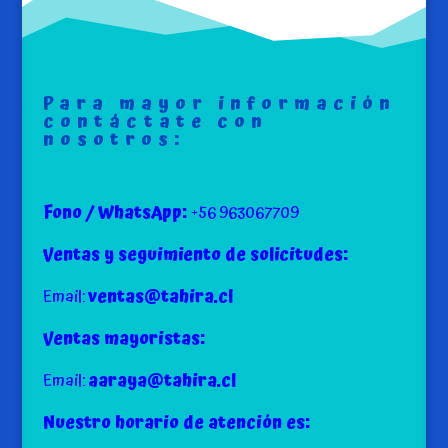
Para mayor información
contáctate con
nosotros:
Fono / WhatsApp:
+56 963067709
Ventas y seguimiento de solicitudes:
Email:
ventas@tahira.cl
Ventas mayoristas:
Email:
aaraya@tahira.cl
Nuestro horario de atención es: