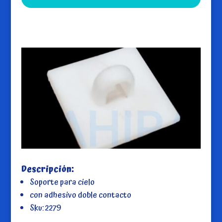
Descripción:
Soporte para cielo
con adhesivo doble contacto
Sku: 2279