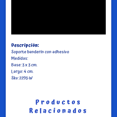
Descripción:
Soporte banderín con adhesivo
Medidas:
Base: 3 x 3 cm.
Largo: 4 cm.
Sku: 2293-W
Productos
Relacionados