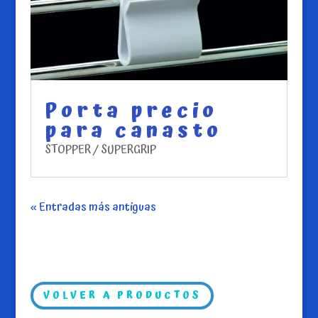
Porta precio
para canasto
STOPPER / SUPERGRIP
« Entradas más antiguas
VOLVER A PRODUCTOS