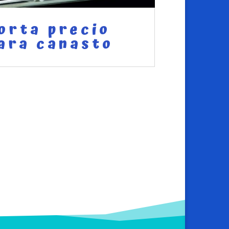
orta precio
ara canasto