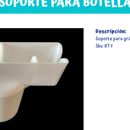
SOPORTE PARA BOTELL
Descripción:
Soporte para grá
Sku: BT-1