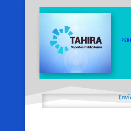
PER
Envi